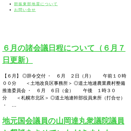
胆振東部地震について
お問い合せ
月:
2025年5月
６月の諸会議日程について（６月７
日更新）
【６月】 ◎辞令交付 ・ ６月 ２日（月） 午前１０時
００分 ＜土地改良区事務所＞ ◎道土地連農業農村整備
推進委員会 ・ ６月 ６日（金） 午後 １時３０
分 ＜札幌市北区＞ ◎道土地連幹部役員来所（打合せ）
・ …
地元国会議員の山岡達丸衆議院議員