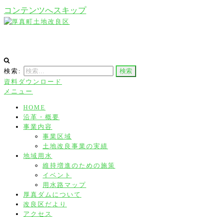
コンテンツへスキップ
厚真町土地改良区
検索:
資料ダウンロード
メニュー
HOME
沿革・概要
事業内容
事業区域
土地改良事業の実績
地域用水
維持増進のための施策
イベント
用水路マップ
厚真ダムについて
改良区だより
アクセス