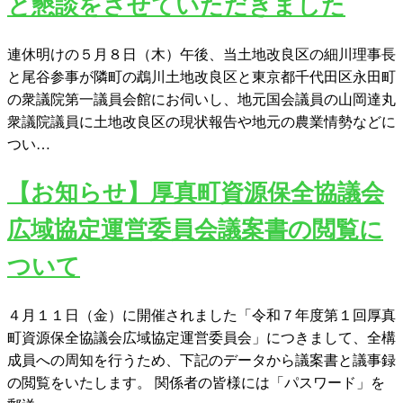
と懇談をさせていただきました
連休明けの５月８日（木）午後、当土地改良区の細川理事長
と尾谷参事が隣町の鵡川土地改良区と東京都千代田区永田町
の衆議院第一議員会館にお伺いし、地元国会議員の山岡達丸
衆議院議員に土地改良区の現状報告や地元の農業情勢などに
つい…
【お知らせ】厚真町資源保全協議会
広域協定運営委員会議案書の閲覧に
ついて
４月１１日（金）に開催されました「令和７年度第１回厚真
町資源保全協議会広域協定運営委員会」につきまして、全構
成員への周知を行うため、下記のデータから議案書と議事録
の閲覧をいたします。 関係者の皆様には「パスワード」を