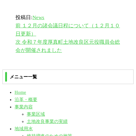
投稿日:
News
過
投
前
１２月の諸会議日程について（１２月１０
去
日更新）
稿
の
次
次
令和７年度厚真町土地改良区元役職員会総
ナ
投
の
会が開催されました
稿
投
ビ
稿
ゲ
メニュー一覧
ー
Home
シ
沿革・概要
事業内容
ョ
事業区域
土地改良事業の実績
ン
地域用水