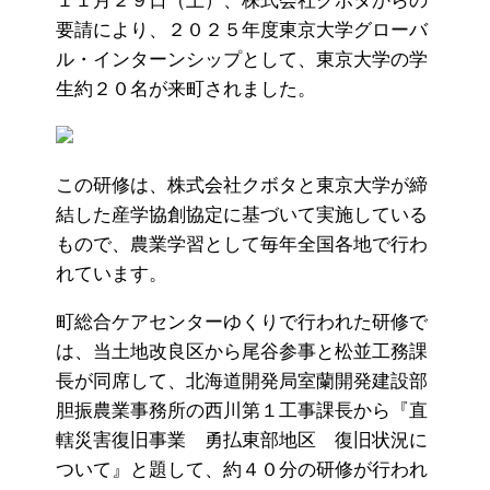
１１月２９日（土）、株式会社クボタからの
要請により、２０２５年度東京大学グローバ
ル・インターンシップとして、東京大学の学
生約２０名が来町されました。
この研修は、株式会社クボタと東京大学が締
結した産学協創協定に基づいて実施している
もので、農業学習として毎年全国各地で行わ
れています。
町総合ケアセンターゆくりで行われた研修で
は、当土地改良区から尾谷参事と松並工務課
長が同席して、北海道開発局室蘭開発建設部
胆振農業事務所の西川第１工事課長から『直
轄災害復旧事業
勇払東部地区 復旧状況に
ついて』と題して、約４０分の研修が行われ