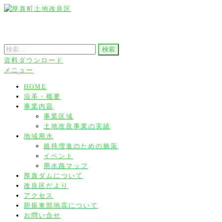
コ
ン
厚真町土地改良区
テ
検
ン
索:
資料ダウンロード
ツ
メニュー
へ
HOME
ス
沿革・概要
キ
事業内容
ッ
事業区域
土地改良事業の実績
プ
地域用水
維持増進のための施策
イベント
用水路マップ
厚真ダムについて
改良区だより
アクセス
胆振東部地震について
お問い合せ