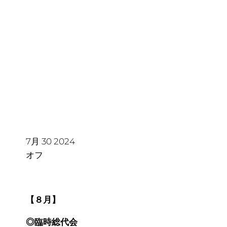
８月の諸会議日程について
（８月８日更新）
7月
30
2024
オフ
【８月】
◎臨時総代会