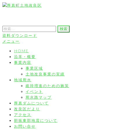
コ
ン
厚真町土地改良区
テ
検
ン
索:
資料ダウンロード
ツ
メニュー
へ
HOME
ス
沿革・概要
キ
事業内容
ッ
事業区域
土地改良事業の実績
プ
地域用水
維持増進のための施策
イベント
用水路マップ
厚真ダムについて
改良区だより
アクセス
胆振東部地震について
お問い合せ