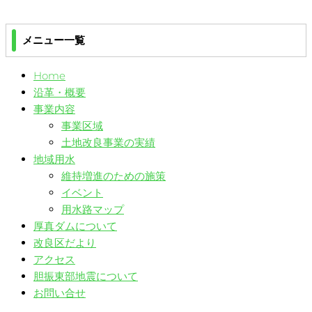
ナ
稿
投
ビ
稿
メニュー一覧
ゲ
Home
ー
沿革・概要
シ
事業内容
事業区域
ョ
土地改良事業の実績
地域用水
ン
維持増進のための施策
イベント
用水路マップ
厚真ダムについて
改良区だより
アクセス
胆振東部地震について
お問い合せ