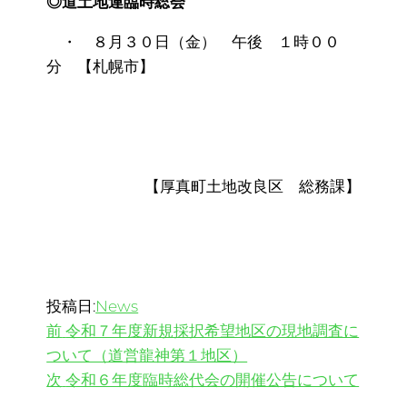
◎道土地連臨時総会
・ ８月３０日（金） 午後 １時００
分 【札幌市】
【厚真町土地改良区 総務課】
投稿日:
News
過
投
前
令和７年度新規採択希望地区の現地調査に
去
ついて（道営龍神第１地区）
稿
の
次
次
令和６年度臨時総代会の開催公告について
投
の