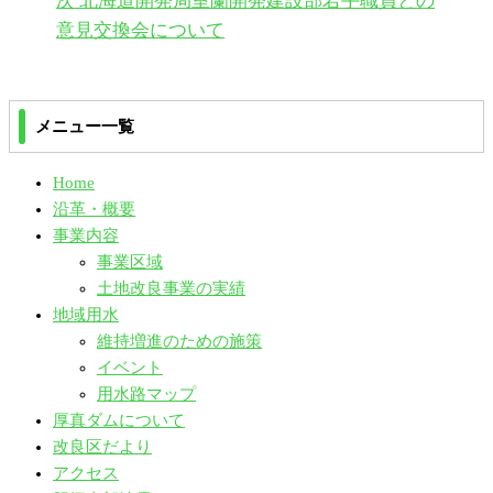
次
北海道開発局室蘭開発建設部若手職員との
稿
の
の
意見交換会について
ナ
投
投
稿
稿
ビ
メニュー一覧
ゲ
Home
ー
沿革・概要
シ
事業内容
事業区域
ョ
土地改良事業の実績
地域用水
ン
維持増進のための施策
イベント
用水路マップ
厚真ダムについて
改良区だより
アクセス