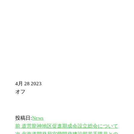
農地転用地区除外決済金に
ついて
4月
28
2023
オフ
投稿日:
News
過
投
前
道営龍神地区促進期成会設立総会について
去
次