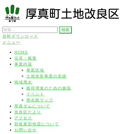
コ
ン
テ
検
ン
索:
資料ダウンロード
ツ
厚真町土地改良区
メニュー
へ
HOME
ス
沿革・概要
キ
事業内容
ッ
事業区域
土地改良事業の実績
プ
地域用水
維持増進のための施策
イベント
用水路マップ
厚真ダムについて
改良区だより
アクセス
胆振東部地震について
お問い合せ