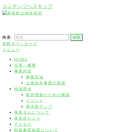
コンテンツへスキップ
厚真町土地改良区
検索:
資料ダウンロード
メニュー
HOME
沿革・概要
事業内容
事業区域
土地改良事業の実績
地域用水
維持増進のための施策
イベント
用水路マップ
厚真ダムについて
改良区だより
アクセス
胆振東部地震について