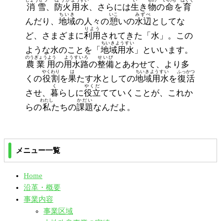
消雪
、
防火
用水
、さらには
生
き
物
の
命
を
育
ちいき
いこ
みずべ
んだり、
地域
の人々の
憩
いの
水辺
としてな
りよう
ど、さまざまに
利用
されてきた「水」。この
ちいきようすい
ような水のことを「
地域用水
」といいます。
のうぎょうよう
ようすいろ
せいび
農業用
の
用水路
の
整備
とあわせて、より多
やくわり
は
ちいきようすい
ふっかつ
くの
役割
を
果
たす水としての
地域用水
を
復活
く
やくだ
させ、
暮
らしに
役立
てていくことが、これか
わたし
かだい
らの
私
たちの
課題
なんだよ。
メニュー一覧
Home
沿革・概要
事業内容
事業区域