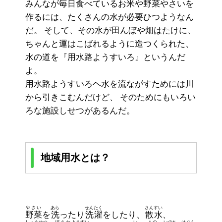
みんなが毎日食べているお米や野菜やさいを
作るには、たくさんの水が必要ひつようなん
だ。 そして、その水が田んぼや畑はたけに、
ちゃんと運はこばれるように造つくられた、
水の道を『用水路ようすいろ』というんだ
よ。
用水路ようすいろヘ水を流ながすためには川
から引きこむんだけど、 そのためにもいろい
ろな施設しせつがあるんだ。
地域用水とは？
やさい
あら
せんたく
さんすい
野菜
を
洗
ったり
洗濯
をしたり、
散水
、
しょうせつ
ぼうか
ようすい
い
もの
いのち
はぐく