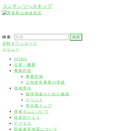
コンテンツへスキップ
厚真町土地改良区
検索:
資料ダウンロード
メニュー
HOME
沿革・概要
事業内容
事業区域
土地改良事業の実績
地域用水
維持増進のための施策
イベント
用水路マップ
厚真ダムについて
改良区だより
アクセス
胆振東部地震について