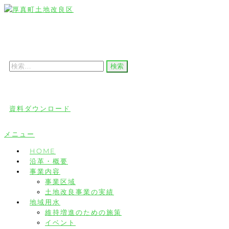
コ
ン
厚真町土地改良区
テ
ン
ツ
検
索:
へ
ス
キ
資料ダウンロード
ッ
プ
メニュー
HOME
沿革・概要
事業内容
事業区域
土地改良事業の実績
地域用水
維持増進のための施策
イベント