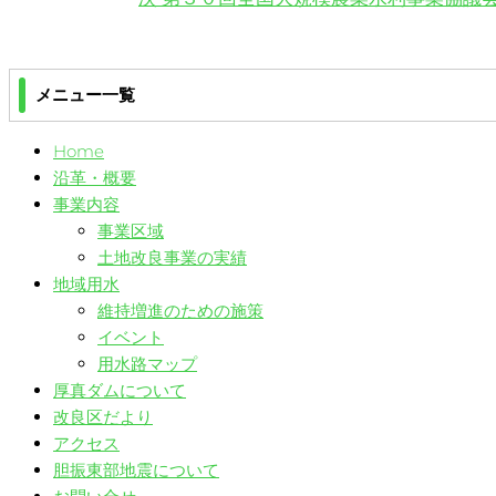
稿
の
の
ナ
投
投
稿
稿
メニュー一覧
ビ
ゲ
Home
沿革・概要
ー
事業内容
事業区域
シ
土地改良事業の実績
ョ
地域用水
維持増進のための施策
ン
イベント
用水路マップ
厚真ダムについて
改良区だより
アクセス
胆振東部地震について