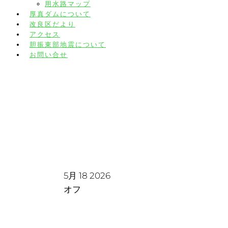
用水路マップ
厚真ダムについて
改良区だより
アクセス
胆振東部地震について
お問い合せ
６月の諸会議日程について
5月
18
2026
オフ