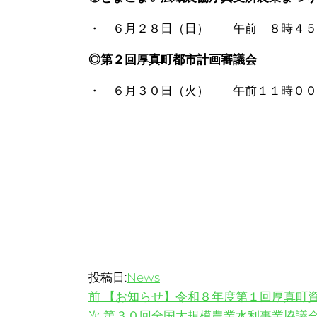
・ ６月２８日（日） 午前 ８時４
◎第２回厚真町都市計画審議会
・ ６月３０日（火） 午前１１時０
投稿日:
News
過
投
前
【お知らせ】令和８年度第１回厚真町
去
次
次
第３０回全国大規模農業水利事業協議